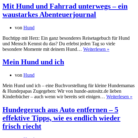
Auto:
Mit Hund und Fahrrad unterwegs – ein
So
waustarkes Abenteuerjournal
hilfst
du
deinem
von
Hund
Hund,
sicher
Buchtipp mit Herz: Ein ganz besonderes Reisetagebuch für Hund
ins
und Mensch Kennst du das? Du erlebst jeden Tag so viele
Auto
Mit
besondere Momente mit deinem Hund…
Weiterlesen »
zu
Hund
steigen
und
Mein Hund und ich
Fahrrad
unterwegs
von
Hund
–
ein
Mein Hund und ich – eine Buchvorstellung für kleine Hundemamas
waustarkes
& Hundepapas Zugegeben: Wir von hunde-autositz.de lieben
Abenteuerjour
Me
Kinderbücher – auch wenn wir bereits seit einigen…
Weiterlesen »
Hu
un
Hundegeruch aus Auto entfernen – 5
ich
effektive Tipps, wie es endlich wieder
frisch riecht