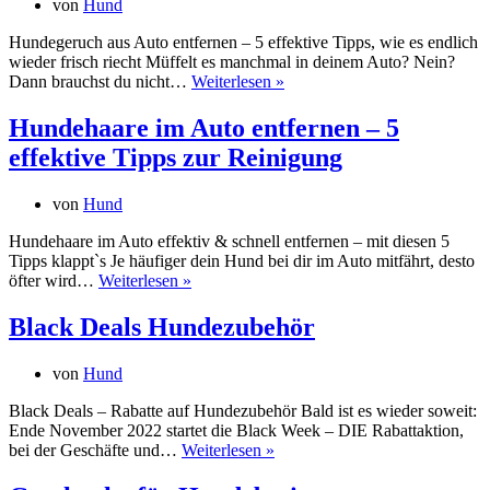
von
Hund
Hundegeruch aus Auto entfernen – 5 effektive Tipps, wie es endlich
wieder frisch riecht Müffelt es manchmal in deinem Auto? Nein?
Hundegeruch
Dann brauchst du nicht…
Weiterlesen »
aus
Auto
Hundehaare im Auto entfernen – 5
entfernen
effektive Tipps zur Reinigung
–
5
effektive
von
Hund
Tipps,
wie
Hundehaare im Auto effektiv & schnell entfernen – mit diesen 5
es
Tipps klappt`s Je häufiger dein Hund bei dir im Auto mitfährt, desto
endlich
Hundehaare
öfter wird…
Weiterlesen »
wieder
im
frisch
Auto
Black Deals Hundezubehör
riecht
entfernen
–
von
Hund
5
effektive
Black Deals – Rabatte auf Hundezubehör Bald ist es wieder soweit:
Tipps
Ende November 2022 startet die Black Week – DIE Rabattaktion,
zur
Black
bei der Geschäfte und…
Weiterlesen »
Reinigung
Deals
Hundezubehör