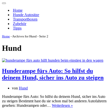
Navigations-
Menü
Home
Hunde Autositze
Transportboxen
Zubehör
Tipps
Home
-
Archives for Hund
-
Seite 2
Hund
Hunderampe fürs Auto: So hilfst du
deinem Hund, sicher ins Auto zu steigen
von
Hund
Hunderampe fürs Auto: So hilfst du deinem Hund, sicher ins Auto
zu steigen Bestimmt hast du sie schon mal bei anderen Autofahrern
Hunderampe
gesehen: Hunderampen oder…
Weiterlesen »
fürs