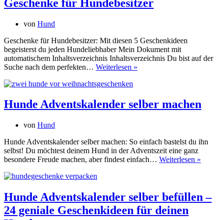
Geschenke für Hundebesitzer
von
Hund
Geschenke für Hundebesitzer: Mit diesen 5 Geschenkideen
begeisterst du jeden Hundeliebhaber Mein Dokument mit
automatischem Inhaltsverzeichnis Inhaltsverzeichnis Du bist auf der
Geschenke
Suche nach dem perfekten…
Weiterlesen »
für
Hundebesitzer
Hunde Adventskalender selber machen
von
Hund
Hunde Adventskalender selber machen: So einfach bastelst du ihn
selbst! Du möchtest deinem Hund in der Adventszeit eine ganz
Hund
besondere Freude machen, aber findest einfach…
Weiterlesen »
Adven
selber
mach
Hunde Adventskalender selber befüllen –
24 geniale Geschenkideen für deinen