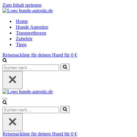
Zum Inhalt springen
Home
Hunde Autositze
Transportboxen
Zubehör
Tipps
Reisepackliste für deinen Hund für 0 €
Suchen
nach …
Navigations-
Menü
Suchen
nach …
Reisepackliste für deinen Hund für 0 €