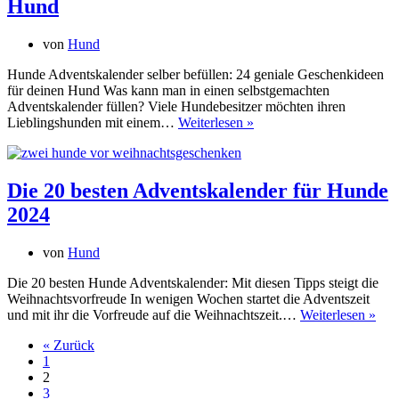
Hund
von
Hund
Hunde Adventskalender selber befüllen: 24 geniale Geschenkideen
für deinen Hund Was kann man in einen selbstgemachten
Adventskalender füllen? Viele Hundebesitzer möchten ihren
Hunde
Lieblingshunden mit einem…
Weiterlesen »
Adventskalender
selber
befüllen
–
Die 20 besten Adventskalender für Hunde
24
2024
geniale
Geschenkideen
für
von
Hund
deinen
Hund
Die 20 besten Hunde Adventskalender: Mit diesen Tipps steigt die
Weihnachtsvorfreude In wenigen Wochen startet die Adventszeit
Die
und mit ihr die Vorfreude auf die Weihnachtszeit.…
Weiterlesen »
20
« Zurück
best
1
Adv
2
für
3
Hun