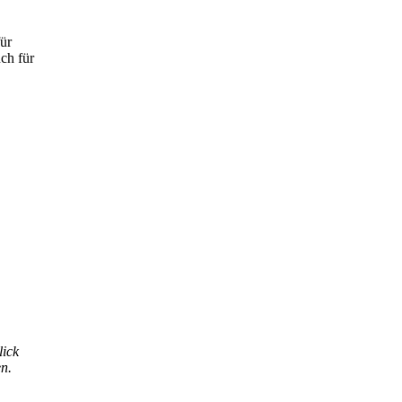
für
ch für
lick
en.