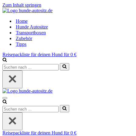
Zum Inhalt springen
Home
Hunde Autositze
Transportboxen
Zubehör
Tipps
Reisepackliste für deinen Hund für 0 €
Suchen
nach …
Navigations-
Menü
Suchen
nach …
Reisepackliste für deinen Hund für 0 €