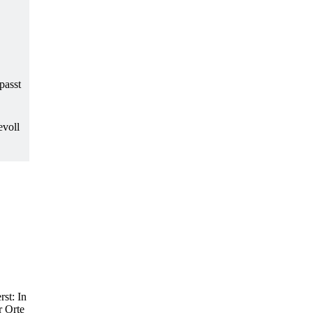
passt
evoll
st: In
r Orte