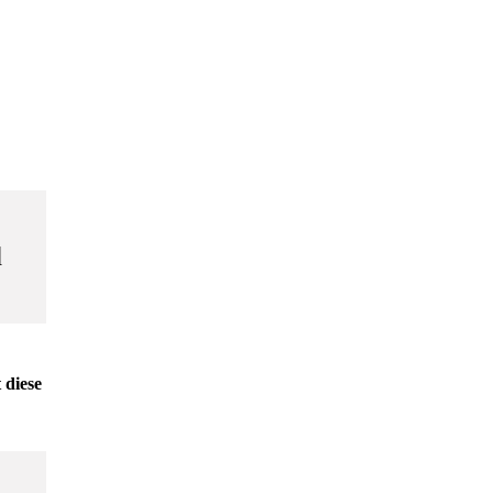
d
 diese