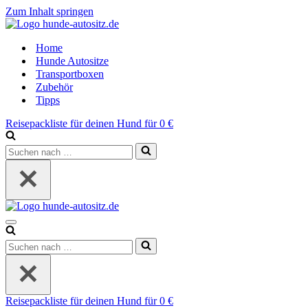
Zum Inhalt springen
Home
Hunde Autositze
Transportboxen
Zubehör
Tipps
Reisepackliste für deinen Hund für 0 €
Suchen
nach …
Navigations-
Menü
Suchen
nach …
Reisepackliste für deinen Hund für 0 €