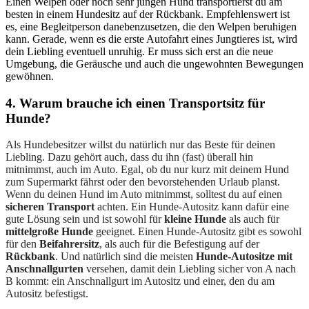
Einen Welpen oder noch sehr jungen Hund transportierst du am
besten in einem Hundesitz auf der Rückbank. Empfehlenswert ist
es, eine Begleitperson danebenzusetzen, die den Welpen beruhigen
kann. Gerade, wenn es die erste Autofahrt eines Jungtieres ist, wird
dein Liebling eventuell unruhig. Er muss sich erst an die neue
Umgebung, die Geräusche und auch die ungewohnten Bewegungen
gewöhnen.
4. Warum brauche ich einen Transportsitz für
Hunde?
Als Hundebesitzer willst du natürlich nur das Beste für deinen
Liebling. Dazu gehört auch, dass du ihn (fast) überall hin
mitnimmst, auch im Auto. Egal, ob du nur kurz mit deinem Hund
zum Supermarkt fährst oder den bevorstehenden Urlaub planst.
Wenn du deinen Hund im Auto mitnimmst, solltest du auf einen
sicheren Transport
achten. Ein Hunde-Autositz kann dafür eine
gute Lösung sein und ist sowohl für
kleine Hunde
als auch für
mittelgroße Hunde
geeignet. Einen Hunde-Autositz gibt es sowohl
für den
Beifahrersitz
, als auch für die Befestigung auf der
Rückbank
. Und natürlich sind die meisten
Hunde-Autositze mit
Anschnallgurten
versehen, damit dein Liebling sicher von A nach
B kommt: ein Anschnallgurt im Autositz und einer, den du am
Autositz befestigst.