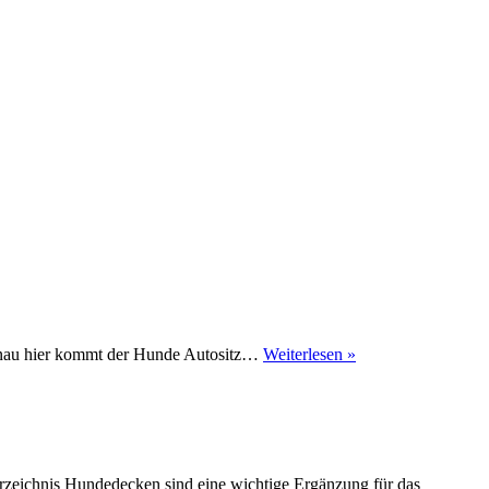
Hunderampen
 Genau hier kommt der Hunde Autositz…
Weiterlesen »
rzeichnis Hundedecken sind eine wichtige Ergänzung für das