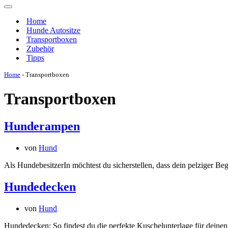
Navigations-
Menü
Home
Hunde Autositze
Transportboxen
Zubehör
Tipps
Home
-
Transportboxen
Transportboxen
Hunderampen
von
Hund
Als HundebesitzerIn möchtest du sicherstellen, dass dein pelziger B
Hundedecken
von
Hund
Hundedecken: So findest du die perfekte Kuschelunterlage für deine