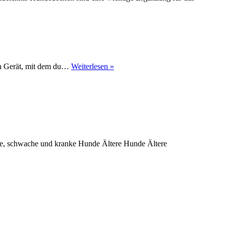
Hundetracker
ein Gerät, mit dem du…
Weiterlesen »
–
der
ultimative
Guide
ere, schwache und kranke Hunde Ältere Hunde Ältere