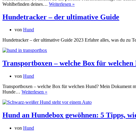
Hundedecken
Wohlbefinden deines…
Weiterlesen »
Hundetracker – der ultimative Guide
von
Hund
Hundetracker – der ultimative Guide 2023 Erfahre alles, was du zu 
Transportboxen – welche Box für welchen
von
Hund
Transportboxen – welche Box für welchen Hund? Mein Dokument mit a
Transportboxen
Hunde…
Weiterlesen »
–
welche
Box
für
Hund an Hundebox gewöhnen: 5 Tipps, wie
welchen
Hund?
von
Hund
5
Tipps