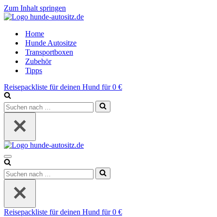
Zum Inhalt springen
Home
Hunde Autositze
Transportboxen
Zubehör
Tipps
Reisepackliste für deinen Hund für 0 €
Suchen
nach …
Navigations-
Menü
Suchen
nach …
Reisepackliste für deinen Hund für 0 €