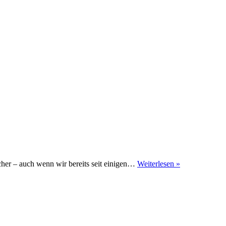
Mein
er – auch wenn wir bereits seit einigen…
Weiterlesen »
Hund
und
ich